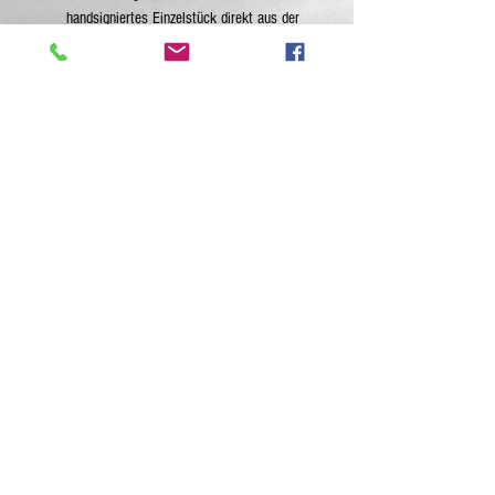
handsigniertes Einzelstück direkt aus der
Künstlerwerkstatt.
Gesamthöhe: ca. 30 cm, Breite: 25 cm,
Tiefe: 5 cm
Zusätzliche Information
Falls der gewünschte Artikel nicht mehr
verfügbar sein sollte, kann dieser ähnlich
gefertigt werden. Nach Fertigstellung sende ich
gerne ein digitales Bild des Werkes per E-mail -
Datenschutz
Impressum
eine Kaufverpflichtung besteht nicht.
Layout: e.m. arleitner
2010 - 2026
Sign with Your E-Mail Adress for News!
Send