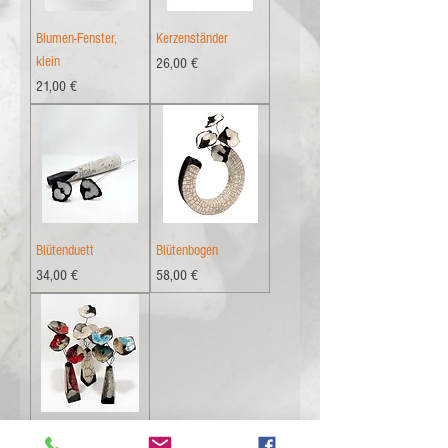
Blumen-Fenster,
Kerzenständer
klein
Preis
26,00 €
Preis
21,00 €
Blütenduett
Blütenbogen
Preis
Preis
34,00 €
58,00 €
Blütengesteck -