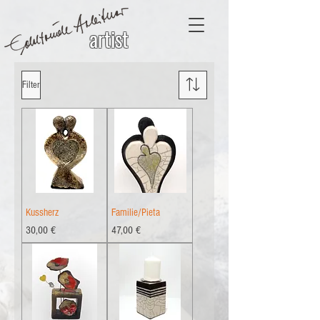
artist
Filter
Kussherz
Familie/Pieta
Preis
Preis
30,00 €
47,00 €