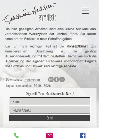
artist
Die hier gezeigten Arbeiten sind eine kleine Auswahl aus
verschiedenen Werkzyklen der letzten Jahre. Sie sollen
einen ersten Einblick in mein Schaffen geben.
Ein für mich wichtiger Teil ist die
Konzeptkunst.
Zur
künstlerischen Umsetzung ist die geistige
Auseinandersetzung mit dem gestellten Thema wie auch die
Aufarbeitung der eigenen Sichtweise unabdingbar.
Begriffe
wie Soziales und Umwelt sind wichtige Aspekte.
Datenschutz
Impressum
Layout: e.m. arleitner
2010 - 2026
Sign with Your E-Mail Adress for News!
Send